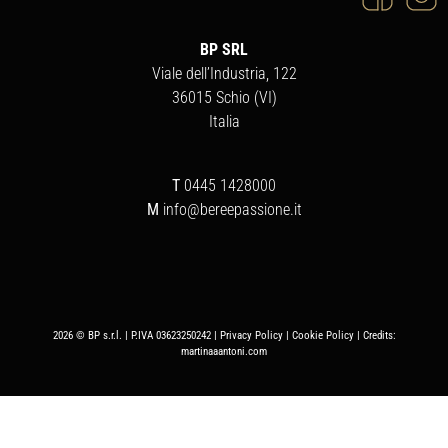
BP SRL
Viale dell’Industria, 122
36015 Schio (VI)
Italia
T
0445 1428000
M
info@bereepassione.it
2026 © BP s.r.l. | P.IVA 03623250242 |
Privacy Policy
|
Cookie Policy
| Credits:
martinaaantoni.com