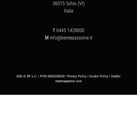
36015 Schio (VI)
Italia
T
0445 1428000
M
info@bereepassione.it
2026 © BP s.r.l. | P.IVA 03623250242 |
Privacy Policy
|
Cookie Policy
| Credits:
martinaaantoni.com